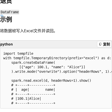
退货
DataFrame
示例
将数据帧写入Excel文件并读回。
python
复制
import tempfile

with tempfile.TemporaryDirectory(prefix="excel") as d:

    spark.createDataFrame(

        [{"age": 100.1, "name": "Alice"}]

    ).write.mode("overwrite").option("headerRows", 1).e
    spark.read.excel(d, headerRows=1).show()

    # +-----+------------+

    # |  age|        name|

    # +-----+------------+

    # |100.1|Alice|

阅