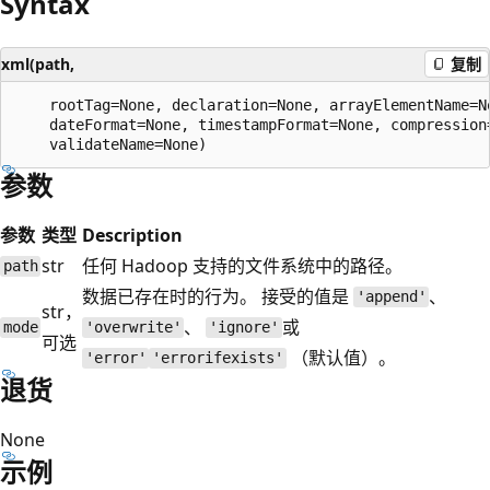
Syntax
xml(path,
复制
    rootTag=None, declaration=None, arrayElementName=No
    dateFormat=None, timestampFormat=None, compression=
参数
参数
类型
Description
str
任何 Hadoop 支持的文件系统中的路径。
path
数据已存在时的行为。 接受的值是
、
'append'
str，
、
或
mode
'overwrite'
'ignore'
可选
（默认值）。
'error'
'errorifexists'
退货
None
示例