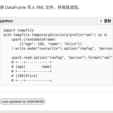
将 DataFrame 写入 XML 文件，并将其读回。
python
复制
import tempfile

with tempfile.TemporaryDirectory(prefix="xml") as d:

    spark.createDataFrame(

        [{"age": 100, "name": "Alice"}]

    ).write.mode("overwrite").option("rowTag", "person"
    spark.read.option("rowTag", "person").format("xml")
    # +---+------------+

    # |age|        name|

    # +---+------------+

    # |100|Alice|

阅
读
Last updated on
2026/06/08
模
式