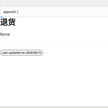
退货
None
阅
读
Last updated on
2026/06/12
模
式
已
禁
用