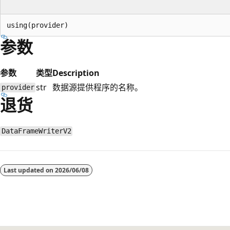
参数
参数
类型
Description
str
数据源提供程序的名称。
provider
退货
DataFrameWriterV2
阅
读
Last updated on
2026/06/08
模
式
已
禁