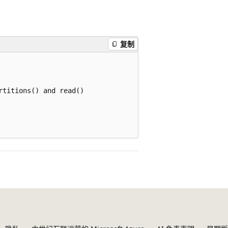
复制
titions() and read()
