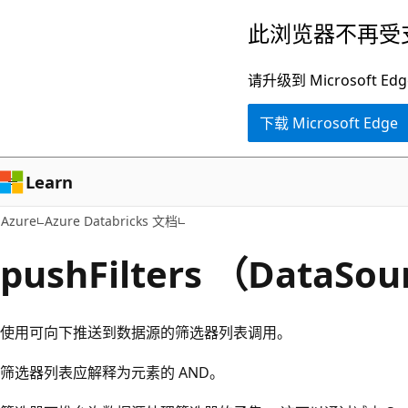
跳
此浏览器不再受
至
主
请升级到 Microsof
要
下载 Microsoft Edge
内
容
Learn
Azure
Azure Databricks 文档
pushFilters （DataSo
使用可向下推送到数据源的筛选器列表调用。
筛选器列表应解释为元素的 AND。