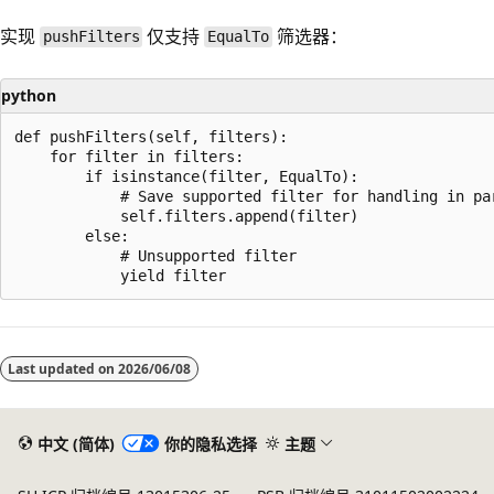
实现
仅支持
筛选器：
pushFilters
EqualTo
python
def pushFilters(self, filters):

    for filter in filters:

        if isinstance(filter, EqualTo):

            # Save supported filter for handling in par
            self.filters.append(filter)

        else:

            # Unsupported filter

Last updated on
2026/06/08
中文 (简体)
你的隐私选择
主题