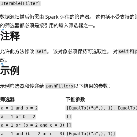
Iterable[Filter]
数据源扫描后仍需由 Spark 评估的筛选器。 这包括不受支持
的筛选器都必须是按引用的输入筛选器之一。
注释
允许此方法修改
。 该对象必须保持可选取性。 对
和
self
self
改。
示例
示例筛选器和传递给
以下结果的参数：
pushFilters
筛选器
下推参数
a = 1 and b = 2
[EqualTo(("a",), 1), EqualTo
a = 1 or b = 2
[]
a = 1 or (b = 2 and c = 3)
[]
a = 1 and (b = 2 or c = 3)
[EqualTo(("a",), 1)]