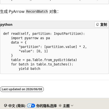
生成 PyArrow
对象：
RecordBatch
python
复制
def read(self, partition: InputPartition):

    import pyarrow as pa

    data = {

        "partition": [partition.value] * 2,

        "value": [0, 1]

    }

    table = pa.Table.from_pydict(data)

    for batch in table.to_batches():

阅
读
Last updated on
2026/06/08
模
式
已
中文 (简体)
你的隐私选择
主题