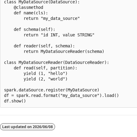
class MyDataSource(DataSource):

    @classmethod

    def name(cls):

        return "my_data_source"

    def schema(self):

        return "id INT, value STRING"

    def reader(self, schema):

        return MyDataSourceReader(schema)

class MyDataSourceReader(DataSourceReader):

    def read(self, partition):

        yield (1, "hello")

        yield (2, "world")

spark.dataSource.register(MyDataSource)

df = spark.read.format("my_data_source").load()

阅
读
Last updated on
2026/06/08
模