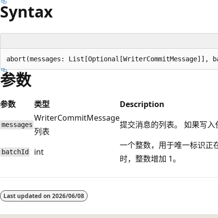
Syntax
参数
参数
类型
Description
WriterCommitMessage
提交消息的列表。 如果写
messages
列表
一个整数，用于唯一标识正
int
batchId
时，整数增加 1。
阅
读
Last updated on
2026/06/08
模
式