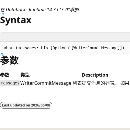
在 Databricks Runtime 14.3 LTS 中添加
Syntax
参数
参数
类型
Description
WriterCommitMessage 列表
提交消息的列表。 如
messages
阅
读
Last updated on
2026/06/08
模
式
已