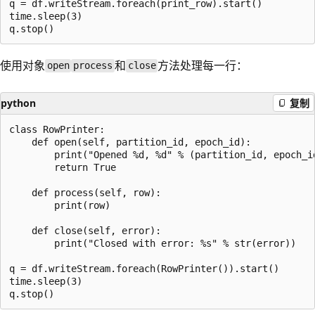
q = df.writeStream.foreach(print_row).start()

time.sleep(3)

使用对象
和
方法处理每一行：
open
process
close
python
复制
class RowPrinter:

    def open(self, partition_id, epoch_id):

        print("Opened %d, %d" % (partition_id, epoch_id
        return True

    def process(self, row):

        print(row)

    def close(self, error):

        print("Closed with error: %s" % str(error))

q = df.writeStream.foreach(RowPrinter()).start()

time.sleep(3)
