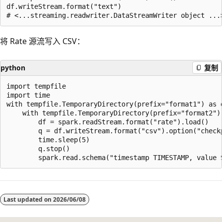
df.writeStream.format("text")

将 Rate 源流写入 CSV：
python
复制
import tempfile

import time

with tempfile.TemporaryDirectory(prefix="format1") as d
    with tempfile.TemporaryDirectory(prefix="format2") 
        df = spark.readStream.format("rate").load()

        q = df.writeStream.format("csv").option("checkp
        time.sleep(5)

        q.stop()

阅
读
Last updated on
2026/06/08
模
式