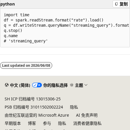
python
复制
import time

df = spark.readStream.format("rate").load()

q = df.writeStream.queryName("streaming_query").format(
q.stop()

q.name

阅
读
Last updated on
2026/06/08
模
式
已
中文 (简体)
你的隐私选择
主题
禁
SH ICP 归档编号 13015306-25
用
PSB 归档编号 31011502002224
隐私
由世纪互联运营的 Microsoft Azure
AI 免责声明
早期版本
博客
参与
隐私
消费者健康隐私