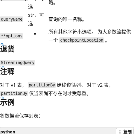
略。
选
str，可
查询的唯一名称。
queryName
选
所有其他字符串选项。 为大多数流提供
**options
一个
。
checkpointLocation
退货
StreamingQuery
注释
对于 v1 表，
始终遵循列。 对于 v2 表，
partitionBy
仅当表尚不存在时才受尊重。
partitionBy
示例
将数据流保存到表：
python
复制