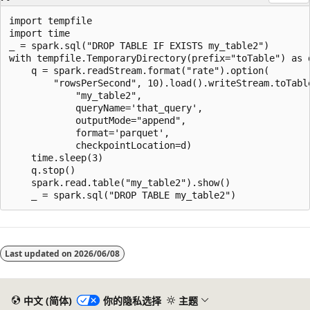
import tempfile

import time

_ = spark.sql("DROP TABLE IF EXISTS my_table2")

with tempfile.TemporaryDirectory(prefix="toTable") as d
    q = spark.readStream.format("rate").option(

        "rowsPerSecond", 10).load().writeStream.toTable
            "my_table2",

            queryName='that_query',

            outputMode="append",

            format='parquet',

            checkpointLocation=d)

    time.sleep(3)

    q.stop()

    spark.read.table("my_table2").show()

阅
读
Last updated on
2026/06/08
模
式
已
中文 (简体)
你的隐私选择
主题