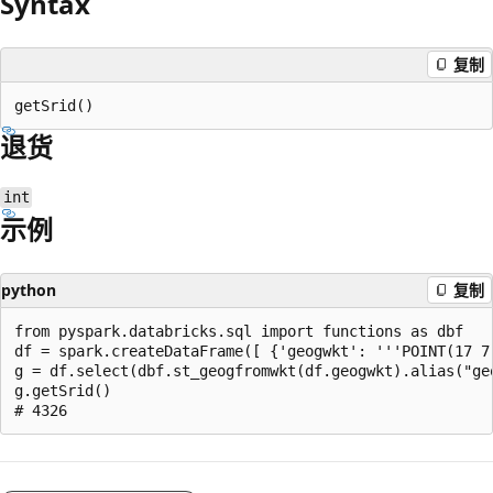
Syntax
复制
退货
int
示例
python
复制
from pyspark.databricks.sql import functions as dbf

df = spark.createDataFrame([ {'geogwkt': '''POINT(17 7)
g = df.select(dbf.st_geogfromwkt(df.geogwkt).alias("geo
g.getSrid()

阅
读