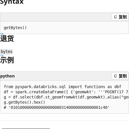
Syntax
复制
退货
bytes
示例
python
复制
from pyspark.databricks.sql import functions as dbf

df = spark.createDataFrame([ {'geomwkt': '''POINT(17 7)
g = df.select(dbf.st_geomfromwkt(df.geomwkt).alias("geo
g.getBytes().hex()

阅
读