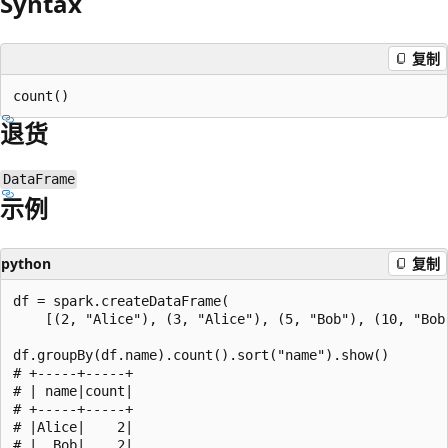
Syntax
复制
退货
DataFrame
示例
python
复制
df = spark.createDataFrame(

    [(2, "Alice"), (3, "Alice"), (5, "Bob"), (10, "Bob"
df.groupBy(df.name).count().sort("name").show()

# +-----+-----+

# | name|count|

# +-----+-----+

# |Alice|    2|

# |  Bob|    2|
