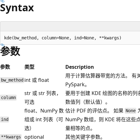
Syntax
参数
参数
类型
Description
用于计算估算器带宽的方法。 有
int 或 float
bw_method
PySpark。
str 或 str 列表，
要用于创建 KDE 绘图的名称的列
column
可选
数值列（默认值）。
float、NumPy 数
估计 PDF 的评估点。 如果
None
组或 int 列表（可
NumPy 数组，则 KDE 将在
ind
选）
量相等的点。
optional
其他关键字参数。
**kwargs