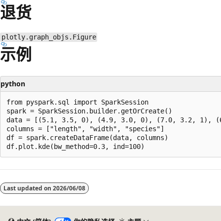
退货
plotly.graph_objs.Figure
示例
python
from pyspark.sql import SparkSession

spark = SparkSession.builder.getOrCreate()

data = [(5.1, 3.5, 0), (4.9, 3.0, 0), (7.0, 3.2, 1), (6
columns = ["length", "width", "species"]

df = spark.createDataFrame(data, columns)

阅
读
Last updated on
2026/06/08
模
式
已