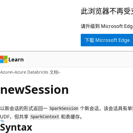
跳
此浏览器不再受
至
主
请升级到 Microsof
要
下载 Microsoft Edge
内
容
Learn
Azure
Azure Databricks 文档
newSession
以新会话的形式返回一
个新会话，该会话具有单独
SparkSession
UDF，但共享
和表缓存。
SparkContext
Syntax