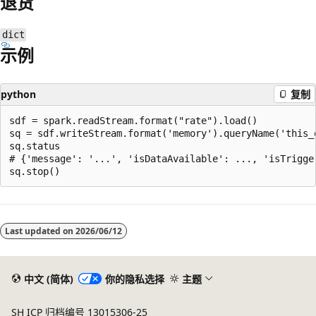
退货
dict
示例
python
复制
sdf = spark.readStream.format("rate").load()

sq = sdf.writeStream.format('memory').queryName('this_q
sq.status

# {'message': '...', 'isDataAvailable': ..., 'isTrigger
阅
读
Last updated on
2026/06/12
模
式
已
中文 (简体)
你的隐私选择
主题
禁
SH ICP 归档编号 13015306-25
用