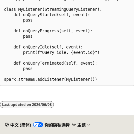
class MyListener(StreamingQueryListener):

    def onQueryStarted(self, event):

        pass

    def onQueryProgress(self, event):

        pass

    def onQueryIdle(self, event):

        print(f"Query idle: {event.id}")

    def onQueryTerminated(self, event):

        pass

阅
读
Last updated on
2026/06/08
模
式
已
中文 (简体)
你的隐私选择
主题
禁