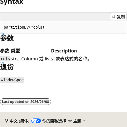
Syntax
复制
参数
参数
类型
Description
str、Column 或 list
列或表达式的名称。
cols
退货
WindowSpec
阅
读
Last updated on
2026/06/08
模
式
已
中文 (简体)
你的隐私选择
主题