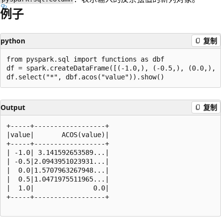
例子
python
复制
from pyspark.sql import functions as dbf

df = spark.createDataFrame([(-1.0,), (-0.5,), (0.0,), (
Output
复制
+-----+------------------+

|value|       ACOS(value)|

+-----+------------------+

| -1.0| 3.141592653589...|

| -0.5|2.0943951023931...|

|  0.0|1.5707963267948...|

|  0.5|1.0471975511965...|

|  1.0|               0.0|

+-----+------------------+
