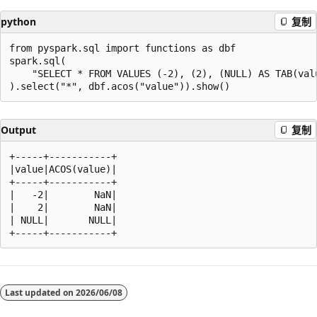
python
复制
from pyspark.sql import functions as dbf

spark.sql(

    "SELECT * FROM VALUES (-2), (2), (NULL) AS TAB(valu
Output
复制
+-----+-----------+

|value|ACOS(value)|

+-----+-----------+

|   -2|        NaN|

|    2|        NaN|

| NULL|       NULL|

阅
读
Last updated on
2026/06/08
模
式