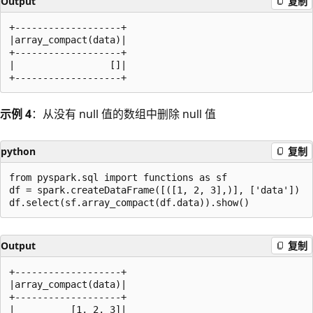
Output
复制
+-------------------+

|array_compact(data)|

+-------------------+

|                 []|

示例 4
：从没有 null 值的数组中删除 null 值
python
复制
from pyspark.sql import functions as sf

df = spark.createDataFrame([([1, 2, 3],)], ['data'])

Output
复制
+-------------------+

|array_compact(data)|

+-------------------+

|          [1, 2, 3]|
