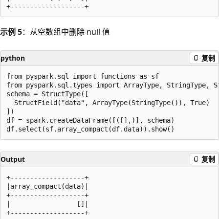
示例 5
：从空数组中删除 null 值
python
复制
from pyspark.sql import functions as sf

from pyspark.sql.types import ArrayType, StringType, St
schema = StructType([

  StructField("data", ArrayType(StringType()), True)

])

df = spark.createDataFrame([([],)], schema)

Output
复制
+-------------------+

|array_compact(data)|

+-------------------+

|                 []|
