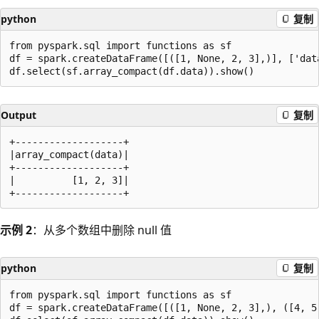
python
复制
from pyspark.sql import functions as sf

df = spark.createDataFrame([([1, None, 2, 3],)], ['data
Output
复制
+-------------------+

|array_compact(data)|

+-------------------+

|          [1, 2, 3]|

示例 2
：从多个数组中删除 null 值
python
复制
from pyspark.sql import functions as sf

df = spark.createDataFrame([([1, None, 2, 3],), ([4, 5,