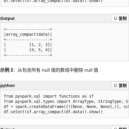
Output
复制
+-------------------+

|array_compact(data)|

+-------------------+

|          [1, 2, 3]|

|          [4, 5, 4]|

示例 3
：从包含所有 null 值的数组中删除 null 值
python
复制
from pyspark.sql import functions as sf

from pyspark.sql.types import ArrayType, StringType, S
df = spark.createDataFrame([([None, None, None],)], sch