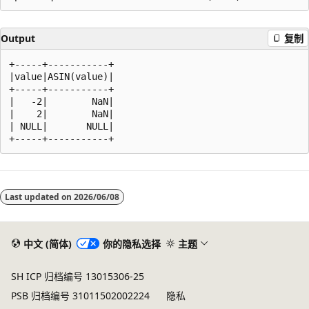
Output
复制
+-----+-----------+

|value|ASIN(value)|

+-----+-----------+

|   -2|        NaN|

|    2|        NaN|

| NULL|       NULL|

阅
读
Last updated on
2026/06/08
模
式
已
中文 (简体)
你的隐私选择
主题
禁
SH ICP 归档编号 13015306-25
用
PSB 归档编号 31011502002224
隐私