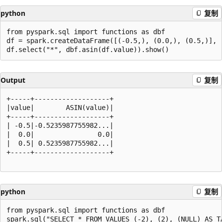
python
复制
from pyspark.sql import functions as dbf

df = spark.createDataFrame([(-0.5,), (0.0,), (0.5,)], [
Output
复制
+-----+-------------------+

|value|        ASIN(value)|

+-----+-------------------+

| -0.5|-0.5235987755982...|

|  0.0|                0.0|

|  0.5| 0.5235987755982...|

+-----+-------------------+

python
复制
from pyspark.sql import functions as dbf
