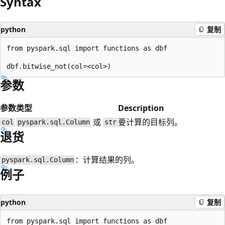
Syntax
python
复制
from pyspark.sql import functions as dbf

参数
参数
类型
Description
或
要计算的目标列。
col
pyspark.sql.Column
str
退货
：计算结果的列。
pyspark.sql.Column
例子
python
复制
from pyspark.sql import functions as dbf
