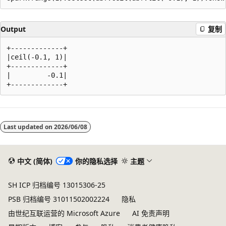
Output
复制
+-------------+

|ceil(-0.1, 1)|

+-------------+

|         -0.1|

阅
读
Last updated on
2026/06/08
模
式
已
中文 (简体)
你的隐私选择
主题
禁
SH ICP 归档编号 13015306-25
用
PSB 归档编号 31011502002224
隐私
由世纪互联运营的 Microsoft Azure
AI 免责声明