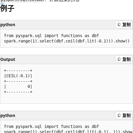
例子
python
复制
from pyspark.sql import functions as dbf

Output
复制
+----------+

|CEIL(-0.1)|

+----------+

|         0|

+----------+

python
复制
from pyspark.sql import functions as dbf
