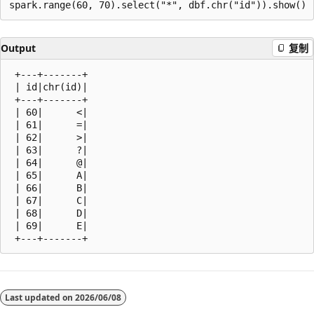
Output
复制
 +---+-------+

 | id|chr(id)|

 +---+-------+

 | 60|      <|

 | 61|      =|

 | 62|      >|

 | 63|      ?|

 | 64|      @|

 | 65|      A|

 | 66|      B|

 | 67|      C|

 | 68|      D|

 | 69|      E|

阅
读
Last updated on
2026/06/08
模