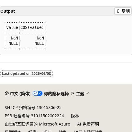
Output
复制
+-----+----------+

|value|COS(value)|

+-----+----------+

|  NaN|       NaN|

| NULL|      NULL|

阅
读
Last updated on
2026/06/08
模
式
已
中文 (简体)
你的隐私选择
主题
禁
SH ICP 归档编号 13015306-25
用
PSB 归档编号 31011502002224
隐私
由世纪互联运营的 Microsoft Azure
AI 免责声明