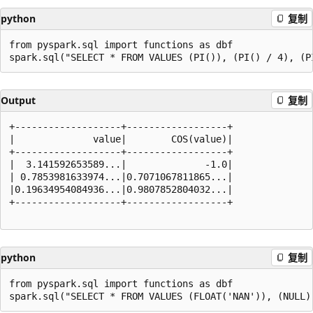
python
复制
from pyspark.sql import functions as dbf

Output
复制
+-------------------+------------------+

|              value|        COS(value)|

+-------------------+------------------+

|  3.141592653589...|              -1.0|

| 0.7853981633974...|0.7071067811865...|

|0.19634954084936...|0.9807852804032...|

+-------------------+------------------+

python
复制
from pyspark.sql import functions as dbf
