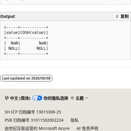
Output
复制
+-----+-----------+

|value|COSH(value)|

+-----+-----------+

|  NaN|        NaN|

| NULL|       NULL|

阅
读
Last updated on
2026/06/08
模
式
已
中文 (简体)
你的隐私选择
主题
禁
SH ICP 归档编号 13015306-25
用
PSB 归档编号 31011502002224
隐私
由世纪互联运营的 Microsoft Azure
AI 免责声明