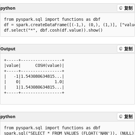
python
复制
from pyspark.sql import functions as dbf

df = spark.createDataFrame([(-1,), (0,), (1,)], ["value
Output
复制
+-----+-----------------+

|value|      COSH(value)|

+-----+-----------------+

|   -1|1.543080634815...|

|    0|              1.0|

|    1|1.543080634815...|

+-----+-----------------+

python
复制
from pyspark.sql import functions as dbf
