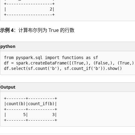
+-------------------+

|                  2|

示例 4
：计算布尔列为 True 的行数
python
from pyspark.sql import functions as sf

df = spark.createDataFrame([(True,), (False,), (True,),
Output
+--------+-----------+

|count(b)|count_if(b)|

+--------+-----------+

|       5|          3|

阅