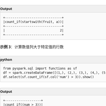
Output
+------------------------------+

|count_if(startswith(fruit, a))|

+------------------------------+

|                             2|

示例 3
：计算数值列大于特定值的行数
python
from pyspark.sql import functions as sf

df = spark.createDataFrame([(1,), (2,), (3,), (4,), (5,
Output
+-------------------+

|count_if((num > 3))|
