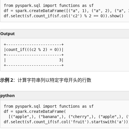
from pyspark.sql import functions as sf

df = spark.createDataFrame([("a", 1), ("a", 2), ("a", 
Output
+------------------------+

|count_if(((c2 % 2) = 0))|

+------------------------+

|                       3|

示例 2
：计算字符串列以特定字母开头的行数
python
from pyspark.sql import functions as sf

df = spark.createDataFrame(

  [("apple",), ("banana",), ("cherry",), ("apple",), ("