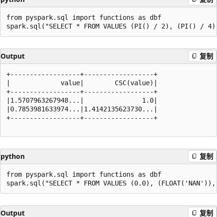
from pyspark.sql import functions as dbf

Output
复制
+------------------+------------------+

|             value|        CSC(value)|

+------------------+------------------+

|1.5707963267948...|               1.0|

|0.7853981633974...|1.4142135623730...|

+------------------+------------------+

python
复制
from pyspark.sql import functions as dbf

Output
复制