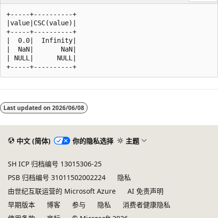
+-----+----------+

|value|CSC(value)|

+-----+----------+

|  0.0|  Infinity|

|  NaN|       NaN|

| NULL|      NULL|

阅
读
Last updated on
2026/06/08
模
式
已
中文 (简体)
你的隐私选择
主题
禁
SH ICP 归档编号 13015306-25
用
PSB 归档编号 31011502002224
隐私
由世纪互联运营的 Microsoft Azure
AI 免责声明
早期版本
博客
参与
隐私
消费者健康隐私