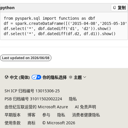
python
复制
from pyspark.sql import functions as dbf

df = spark.createDataFrame([('2015-04-08','2015-05-10')
df.select('*', dbf.datediff('d1', 'd2')).show()

阅
读
Last updated on
2026/06/08
模
式
已
中文 (简体)
你的隐私选择
主题
禁
SH ICP 归档编号 13015306-25
用
PSB 归档编号 31011502002224
隐私
由世纪互联运营的 Microsoft Azure
AI 免责声明
早期版本
博客
参与
隐私
消费者健康隐私
使用条款
商标
© Microsoft 2026