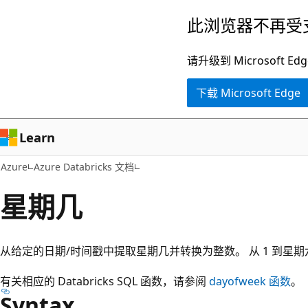
跳
此浏览器不再受
至
主
请升级到 Microsof
要
下载 Microsoft Edge
内
容
Learn
Azure
Azure Databricks 文档
星期几
从给定的日期/时间戳中提取星期几并转换为整数。 从 1 到星期六的
有关相应的 Databricks SQL 函数，请参阅
dayofweek
函数
。
Syntax