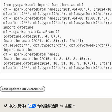
from pyspark.sql import functions as dbf

df = spark.createDataFrame([('2015-04-08',), ('2024-10-
df.select("*", dbf.typeof('dt'), dbf.dayofweek('dt')).s
df = spark.createDataFrame([('2015-04-08 13:08:15',), 
df.select("*", dbf.typeof('ts'), dbf.dayofweek('ts')).s
import datetime

df = spark.createDataFrame([

(datetime.date(2015, 4, 8),),

(datetime.date(2024, 10, 31),)], ['dt'])

df.select("*", dbf.typeof('dt'), dbf.dayofweek('dt')).s
import datetime

df = spark.createDataFrame([

(datetime.datetime(2015, 4, 8, 13, 8, 15),),

(datetime.datetime(2024, 10, 31, 10, 9, 16),)], ['ts'])
阅
读
Last updated on
2026/06/08
模
式
已
中文 (简体)
你的隐私选择
主题
禁