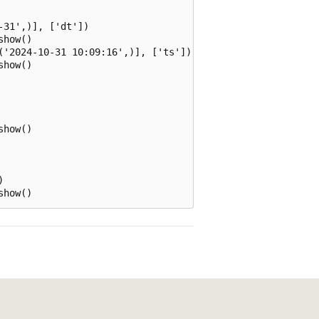
31',)], ['dt'])

how()

('2024-10-31 10:09:16',)], ['ts'])

how()

how()


