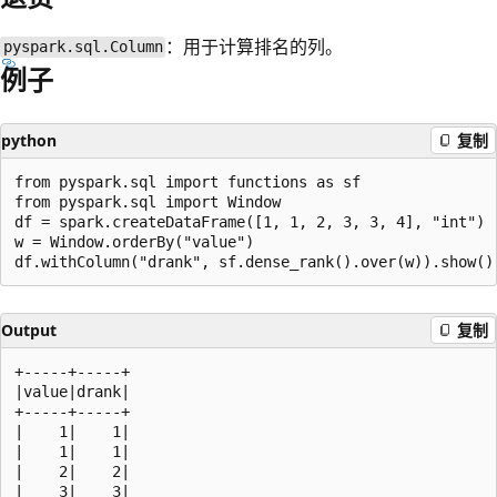
：用于计算排名的列。
pyspark.sql.Column
例子
python
复制
from pyspark.sql import functions as sf

from pyspark.sql import Window

df = spark.createDataFrame([1, 1, 2, 3, 3, 4], "int")

w = Window.orderBy("value")

Output
复制
+-----+-----+

|value|drank|

+-----+-----+

|    1|    1|

|    1|    1|

|    2|    2|

|    3|    3|
