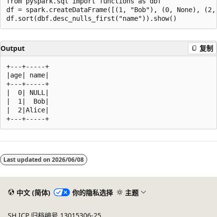
from pyspark.sql import functions as dbf

df = spark.createDataFrame([(1, "Bob"), (0, None), (2, 
Output
复制
+---+-----+

|age| name|

+---+-----+

|  0| NULL|

|  1|  Bob|

|  2|Alice|

阅
读
Last updated on
2026/06/08
模
式
已
中文 (简体)
你的隐私选择
主题
禁
SH ICP 归档编号 13015306-25
用