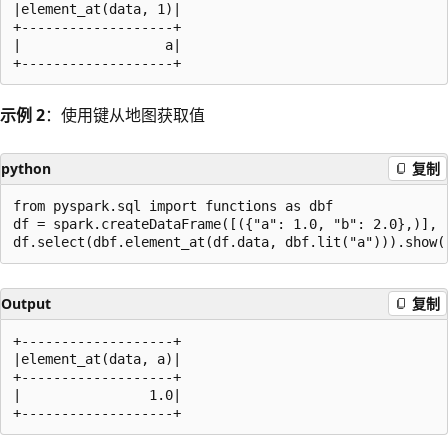
|element_at(data, 1)|

+-------------------+

|                  a|

示例 2
：使用键从地图获取值
python
复制
from pyspark.sql import functions as dbf

df = spark.createDataFrame([({"a": 1.0, "b": 2.0},)], [
Output
复制
+-------------------+

|element_at(data, a)|

+-------------------+

|                1.0|
