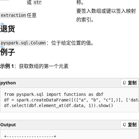
或
称。
str
要签入数组或键以签入映射
任意
extraction
的索引。
退货
：位于给定位置的值。
pyspark.sql.Column
例子
示例 1
：获取数组的第一个元素
python
复制
from pyspark.sql import functions as dbf

df = spark.createDataFrame([(["a", "b", "c"],)], ['data
Output
复制
+-------------------+
