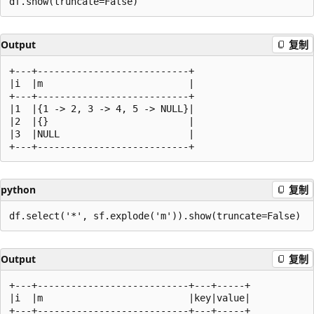
Output
复制
+---+---------------------------+

|i  |m                          |

+---+---------------------------+

|1  |{1 -> 2, 3 -> 4, 5 -> NULL}|

|2  |{}                         |

|3  |NULL                       |

python
复制
Output
复制
+---+---------------------------+---+-----+

|i  |m                          |key|value|

+---+---------------------------+---+-----+
