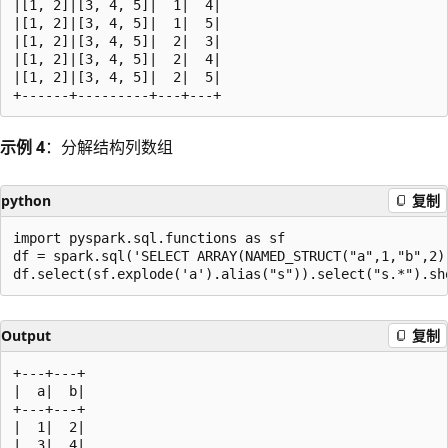
|[1, 2]|[3, 4, 5]|  1|  4|

|[1, 2]|[3, 4, 5]|  1|  5|

|[1, 2]|[3, 4, 5]|  2|  3|

|[1, 2]|[3, 4, 5]|  2|  4|

|[1, 2]|[3, 4, 5]|  2|  5|

示例 4
：分解结构列数组
python
复制
import pyspark.sql.functions as sf

df = spark.sql('SELECT ARRAY(NAMED_STRUCT("a",1,"b",2)
Output
复制
+---+---+

|  a|  b|

+---+---+

|  1|  2|

|  3|  4|
