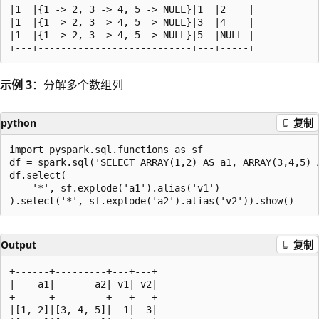
|1  |{1 -> 2, 3 -> 4, 5 -> NULL}|1  |2    |

|1  |{1 -> 2, 3 -> 4, 5 -> NULL}|3  |4    |

|1  |{1 -> 2, 3 -> 4, 5 -> NULL}|5  |NULL |

示例 3
：分解多个数组列
python
复制
import pyspark.sql.functions as sf

df = spark.sql('SELECT ARRAY(1,2) AS a1, ARRAY(3,4,5) A
df.select(

    '*', sf.explode('a1').alias('v1')

Output
复制
+------+---------+---+---+

|    a1|       a2| v1| v2|

+------+---------+---+---+

|[1, 2]|[3, 4, 5]|  1|  3|
