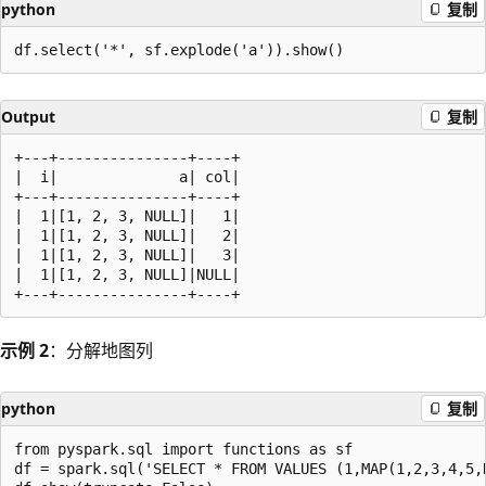
python
复制
Output
复制
+---+---------------+----+

|  i|              a| col|

+---+---------------+----+

|  1|[1, 2, 3, NULL]|   1|

|  1|[1, 2, 3, NULL]|   2|

|  1|[1, 2, 3, NULL]|   3|

|  1|[1, 2, 3, NULL]|NULL|

示例 2
：分解地图列
python
复制
from pyspark.sql import functions as sf

df = spark.sql('SELECT * FROM VALUES (1,MAP(1,2,3,4,5,