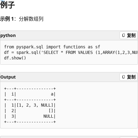
例子
示例 1
：分解数组列
python
复制
from pyspark.sql import functions as sf

df = spark.sql('SELECT * FROM VALUES (1,ARRAY(1,2,3,NU
Output
复制
+---+---------------+

|  i|              a|

+---+---------------+

|  1|[1, 2, 3, NULL]|

|  2|             []|

|  3|           NULL|
