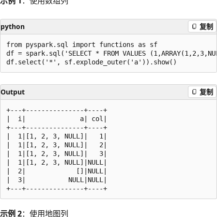
示例 1
：使用数组列
python
复制
from pyspark.sql import functions as sf

df = spark.sql('SELECT * FROM VALUES (1,ARRAY(1,2,3,NU
Output
复制
+---+---------------+----+

|  i|              a| col|

+---+---------------+----+

|  1|[1, 2, 3, NULL]|   1|

|  1|[1, 2, 3, NULL]|   2|

|  1|[1, 2, 3, NULL]|   3|

|  1|[1, 2, 3, NULL]|NULL|

|  2|             []|NULL|

|  3|           NULL|NULL|

示例 2
：使用地图列