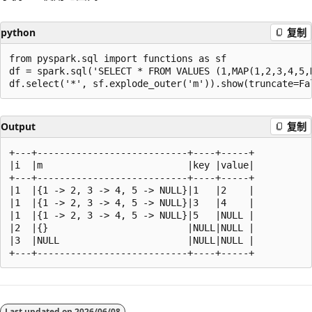
python
复制
from pyspark.sql import functions as sf

df = spark.sql('SELECT * FROM VALUES (1,MAP(1,2,3,4,5,
Output
复制
+---+---------------------------+----+-----+

|i  |m                          |key |value|

+---+---------------------------+----+-----+

|1  |{1 -> 2, 3 -> 4, 5 -> NULL}|1   |2    |

|1  |{1 -> 2, 3 -> 4, 5 -> NULL}|3   |4    |

|1  |{1 -> 2, 3 -> 4, 5 -> NULL}|5   |NULL |

|2  |{}                         |NULL|NULL |

|3  |NULL                       |NULL|NULL |

阅
读
Last updated on
2026/06/08