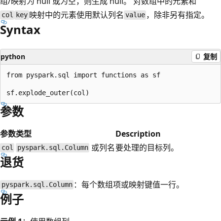
组/映射为 null 或为空，则生成 null。 对数组中的元素和
映射中的元素使用默认列名
，除非另有指定。
col
key
value
Syntax
python
复制
from pyspark.sql import functions as sf

参数
参数
类型
Description
或列名
要处理的目标列。
col
pyspark.sql.Column
退货
：每个数组项或映射键值一行。
pyspark.sql.Column
例子