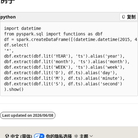
python
复制
import datetime

from pyspark.sql import functions as dbf

df = spark.createDataFrame([(datetime.datetime(2015, 4,
df.select(

'*',

dbf.extract(dbf.lit('YEAR'), 'ts').alias('year'),

dbf.extract(dbf.lit('month'), 'ts').alias('month'),

dbf.extract(dbf.lit('WEEK'), 'ts').alias('week'),

dbf.extract(dbf.lit('D'), df.ts).alias('day'),

dbf.extract(dbf.lit('M'), df.ts).alias('minute'),

dbf.extract(dbf.lit('S'), df.ts).alias('second')

阅
读
Last updated on
2026/06/08
模
式
已
中文 (简体)
你的隐私选择
主题