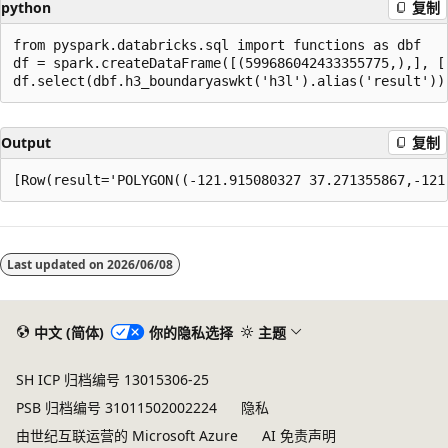
python
复制
from pyspark.databricks.sql import functions as dbf

df = spark.createDataFrame([(599686042433355775,),], ['
Output
复制
阅
读
Last updated on
2026/06/08
模
式
已
中文 (简体)
你的隐私选择
主题
禁
SH ICP 归档编号 13015306-25
用
PSB 归档编号 31011502002224
隐私
由世纪互联运营的 Microsoft Azure
AI 免责声明