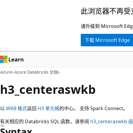
跳
此浏览器不再受
至
主
请升级到 Microsof
要
下载 Microsoft Edge
内
容
Learn
Azure
Azure Databricks 文档
h3_centeraswkb
以
WKB 格式
返回
H3 单元格
的中心。 支持 Spark Connect。
有关相应的 Databricks SQL 函数，请参阅
h3_centeraswkb
函
Syntax