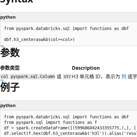
python
from pyspark.databricks.sql import functions as dbf

参数
参数
类型
Description
或
H3 单元格 ID，表示为
列
或字
col
pyspark.sql.Column
str
例子
python
from pyspark.databricks.sql import functions as dbf

from pyspark.sql import functions as f

df = spark.createDataFrame([(599686042433355775,),], ['