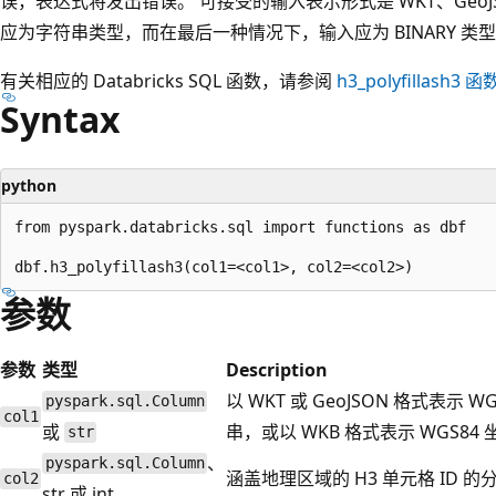
误，表达式将发出错误。 可接受的输入表示形式是 WKT、GeoJS
应为字符串类型，而在最后一种情况下，输入应为 BINARY 类型。 支持
有关相应的 Databricks SQL 函数，请参阅
h3_polyfillash3
函
Syntax
python
from pyspark.databricks.sql import functions as dbf

参数
参数
类型
Description
以 WKT 或 GeoJSON 格式表示
pyspark.sql.Column
col1
或
串，或以 WKB 格式表示 WGS
str
、
pyspark.sql.Column
涵盖地理区域的 H3 单元格 ID 的
col2
str 或 int