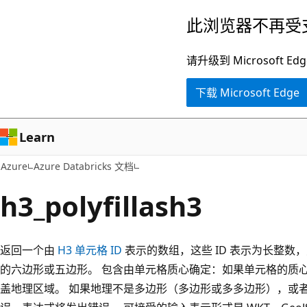
跳
此浏览器不再受
至
主
请升级到 Microsof
要
下载 Microsoft Edge
内
容
Learn
Azure
Azure Databricks 文档
h3_polyfillash3
返回一个由
H3 单元格 ID
表示的数组，这些 ID 表示为长整
的六边形或五边形。 包含由单元格质心确定：如果单元格的质
盖地理区域。 如果地理不是多边形（多边形或多多边形），或