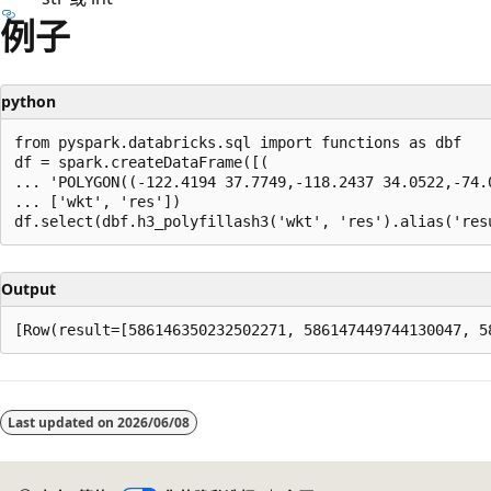
例子
python
from pyspark.databricks.sql import functions as dbf

df = spark.createDataFrame([(

... 'POLYGON((-122.4194 37.7749,-118.2437 34.0522,-74.
... ['wkt', 'res'])

Output
阅
读
Last updated on
2026/06/08
模
式
已