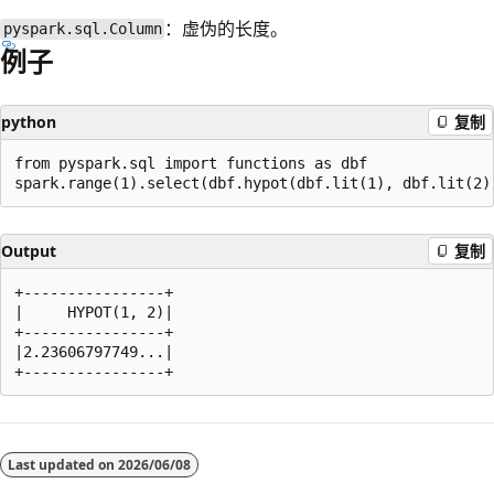
：虚伪的长度。
pyspark.sql.Column
例子
python
复制
from pyspark.sql import functions as dbf

Output
复制
+----------------+

|     HYPOT(1, 2)|

+----------------+

|2.23606797749...|

阅
读
Last updated on
2026/06/08
模