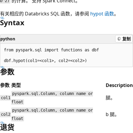
的计算。 支持 Spark Connect。
b^2)
有关相应的 Databricks SQL 函数，请参阅
hypot
函数
。
Syntax
python
复制
from pyspark.sql import functions as dbf

参数
参数
类型
Description
pyspark.sql.Column, column name or
腿。
col1
float
pyspark.sql.Column, column name or
b 腿。
col2
float
退货