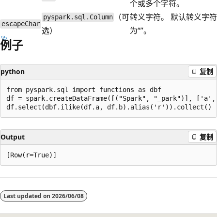
个或多个字符。
（可
转义字符。 默认转义字符
pyspark.sql.Column
escapeChar
选）
为“”。
例子
python
复制
from pyspark.sql import functions as dbf

df = spark.createDataFrame([("Spark", "_park")], ['a', 
Output
复制
阅
读
Last updated on
2026/06/08
模
式