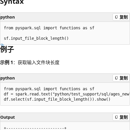
Syntax
python
复制
from pyspark.sql import functions as sf

例子
示例 1
：获取输入文件块长度
python
复制
from pyspark.sql import functions as sf

df = spark.read.text("python/test_support/sql/ages_newl
Output
复制
+-------------------------+
