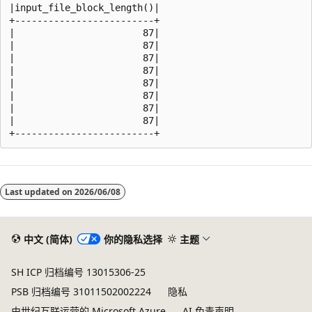
|input_file_block_length()|

+-------------------------+

|                       87|

|                       87|

|                       87|

|                       87|

|                       87|

|                       87|

|                       87|

|                       87|

阅
读
Last updated on
2026/06/08
模
式
已
中文 (简体)
你的隐私选择
主题
禁
SH ICP 归档编号 13015306-25
用
PSB 归档编号 31011502002224
隐私
由世纪互联运营的 Microsoft Azure
AI 免责声明