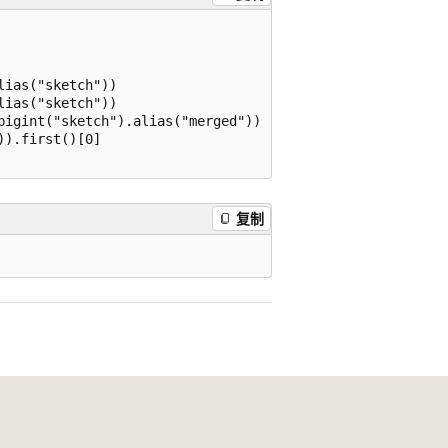
ias("sketch"))

ias("sketch"))

igint("sketch").alias("merged"))

).first()[0]

复制