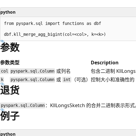
python
from pyspark.sql import functions as dbf

参数
参数
类型
Description
或列名
包含二进制 KllLong
col
pyspark.sql.Column
或
（可选）
控制大小和准确性的 k
k
pyspark.sql.Column
int
退货
：KllLongsSketch 的合并二进制表示形
pyspark.sql.Column
例子
python