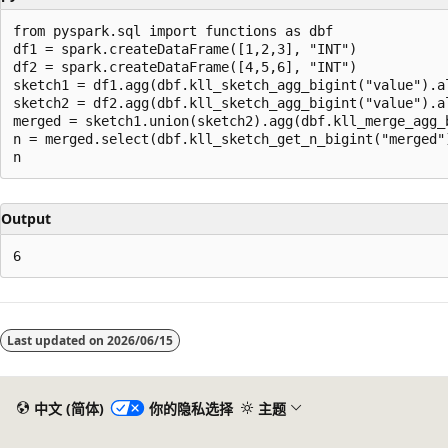
from pyspark.sql import functions as dbf

df1 = spark.createDataFrame([1,2,3], "INT")

df2 = spark.createDataFrame([4,5,6], "INT")

sketch1 = df1.agg(dbf.kll_sketch_agg_bigint("value").al
sketch2 = df2.agg(dbf.kll_sketch_agg_bigint("value").al
merged = sketch1.union(sketch2).agg(dbf.kll_merge_agg_b
n = merged.select(dbf.kll_sketch_get_n_bigint("merged")
Output
阅
读
Last updated on
2026/06/15
模
式
已
中文 (简体)
你的隐私选择
主题
禁