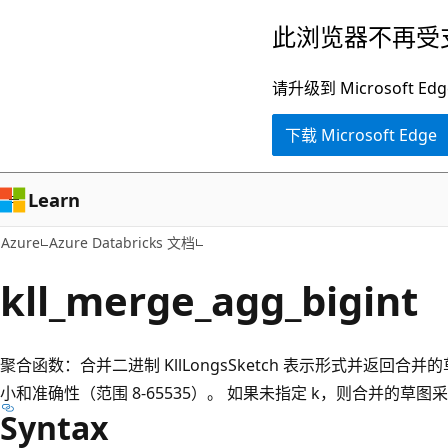
跳
此浏览器不再受
至
主
请升级到 Microsof
要
下载 Microsoft Edge
内
容
Learn
Azure
Azure Databricks 文档
kll_merge_agg_bigint
聚合函数：合并二进制 KllLongsSketch 表示形式并返回合
小和准确性（范围 8-65535）。 如果未指定 k，则合并的草图
Syntax