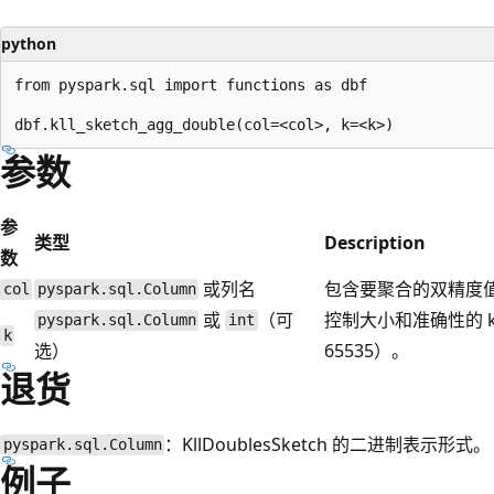
python
from pyspark.sql import functions as dbf

参数
参
类型
Description
数
或列名
包含要聚合的双精度
col
pyspark.sql.Column
或
（可
控制大小和准确性的 k 
pyspark.sql.Column
int
k
选）
65535）。
退货
：KllDoublesSketch 的二进制表示形式。
pyspark.sql.Column
例子