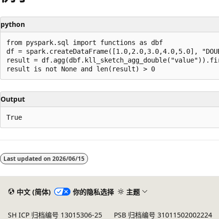
python
from pyspark.sql import functions as dbf

df = spark.createDataFrame([1.0,2.0,3.0,4.0,5.0], "DOUB
result = df.agg(dbf.kll_sketch_agg_double("value")).fir
Output
阅
读
Last updated on
2026/06/15
模
式
已
中文 (简体)
你的隐私选择
主题
禁
SH ICP 归档编号 13015306-25
PSB 归档编号 31011502002224
用