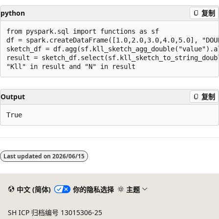
python
复制
from pyspark.sql import functions as sf

df = spark.createDataFrame([1.0,2.0,3.0,4.0,5.0], "DOUB
sketch_df = df.agg(sf.kll_sketch_agg_double("value").al
result = sketch_df.select(sf.kll_sketch_to_string_doubl
Output
复制
阅
读
Last updated on
2026/06/15
模
式
已
中文 (简体)
你的隐私选择
主题
禁
SH ICP 归档编号 13015306-25
用