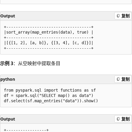
Output
复制
+------------------------------------+

|sort_array(map_entries(data), true) |

+------------------------------------+

|[{[1, 2], [a, b]}, {[3, 4], [c, d]}]|

示例 3
：从空映射中提取条目
python
复制
from pyspark.sql import functions as sf

df = spark.sql("SELECT map() as data")

Output
复制
+-----------------+
