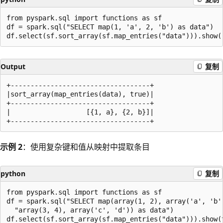
from pyspark.sql import functions as sf

df = spark.sql("SELECT map(1, 'a', 2, 'b') as data")

Output
复制
+-----------------------------------+

|sort_array(map_entries(data), true)|

+-----------------------------------+

|                   [{1, a}, {2, b}]|

示例 2
：使用复杂键和值从映射中提取条目
python
复制
from pyspark.sql import functions as sf

df = spark.sql("SELECT map(array(1, 2), array('a', 'b')
  "array(3, 4), array('c', 'd')) as data")
