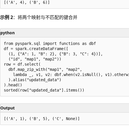
示例 2
：将两个映射与不匹配的键合并
python
from pyspark.sql import functions as dbf

df = spark.createDataFrame([

  (1, {"A": 1, "B": 2}, {"B": 3, "C": 4})],

  ("id", "map1", "map2"))

row = df.select(

  dbf.map_zip_with("map1", "map2",

    lambda _, v1, v2: dbf.when(v2.isNull(), v1).otherwi
  ).alias("updated_data")

).head()

Output
阅